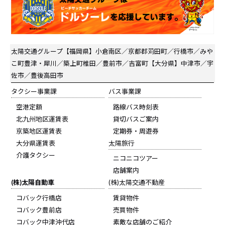
太陽交通グループ
【福岡県】小倉南区／京都郡苅田町／行橋市／みや
こ町豊津・犀川／築上町椎田／豊前市／吉富町【大分県】中津市／宇
佐市／豊後高田市
タクシー事業課
バス事業課
空港定額
路線バス時刻表
北九州地区運賃表
貸切バスご案内
京築地区運賃表
定期券・周遊券
大分県運賃表
太陽旅行
介護タクシー
ニコニコツアー
店舗案内
(株)太陽自動車
(株)太陽交通不動産
コバック行橋店
賃貸物件
コバック豊前店
売買物件
コバック中津沖代店
素敵な店舗のご紹介