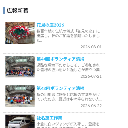
広報新着
花見の座2026
数百年続く伝統の儀式「花見の座」に
出席し。神のご加護を頂戴いたしまし
た。
2026-08-01
第44回ボランティア清掃
過酷な環境下だからこそ、ご参加され
た皆様の強い想いと逞しさが際立つ素…
2026-07-21
第43回ボランティア清掃
駅の利用者に感謝と応援の言葉をかけ
ていただき、最近は中々得られない人…
2026-06-22
社名施工作業
小倉に白いジャンボが入荷し、登録を