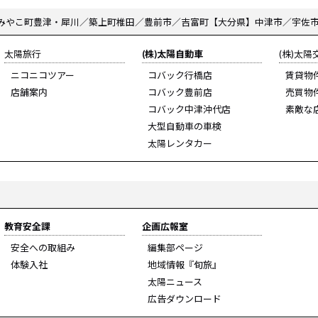
みやこ町豊津・犀川／築上町椎田／豊前市／吉富町【大分県】中津市／宇佐
太陽旅行
(株)太陽自動車
(株)太
ニコニコツアー
コバック行橋店
賃貸物
店舗案内
コバック豊前店
売買物
コバック中津沖代店
素敵な
大型自動車の車検
太陽レンタカー
教育安全課
企画広報室
安全への取組み
編集部ページ
体験入社
地域情報『旬旅』
太陽ニュース
広告ダウンロード