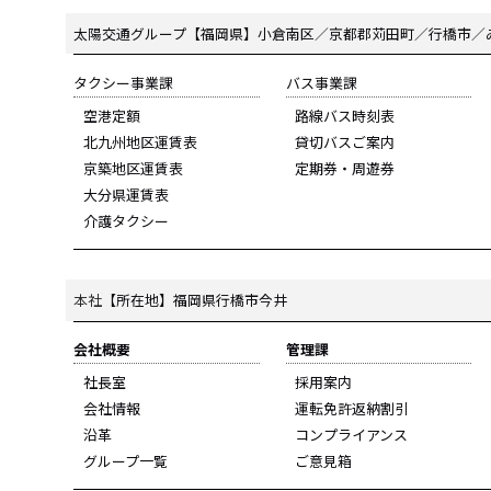
太陽交通グループ
【福岡県】小倉南区／京都郡苅田町／行橋市／
タクシー事業課
バス事業課
空港定額
路線バス時刻表
北九州地区運賃表
貸切バスご案内
京築地区運賃表
定期券・周遊券
大分県運賃表
介護タクシー
本社
【所在地】福岡県行橋市今井
会社概要
管理課
社長室
採用案内
会社情報
運転免許返納割引
沿革
コンプライアンス
グループ一覧
ご意見箱