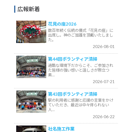
広報新着
花見の座2026
数百年続く伝統の儀式「花見の座」に
出席し。神のご加護を頂戴いたしまし
た。
2026-08-01
第44回ボランティア清掃
過酷な環境下だからこそ、ご参加され
た皆様の強い想いと逞しさが際立つ
素…
2026-07-21
第43回ボランティア清掃
駅の利用者に感謝と応援の言葉をかけ
ていただき、最近は中々得られない
人…
2026-06-22
社名施工作業