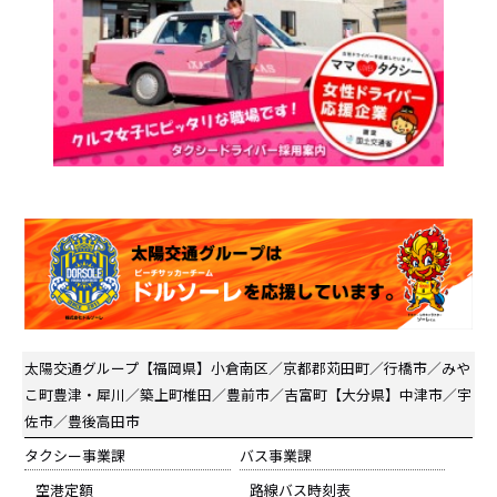
太陽交通グループ
【福岡県】小倉南区／京都郡苅田町／行橋市／みや
こ町豊津・犀川／築上町椎田／豊前市／吉富町【大分県】中津市／宇
佐市／豊後高田市
タクシー事業課
バス事業課
空港定額
路線バス時刻表