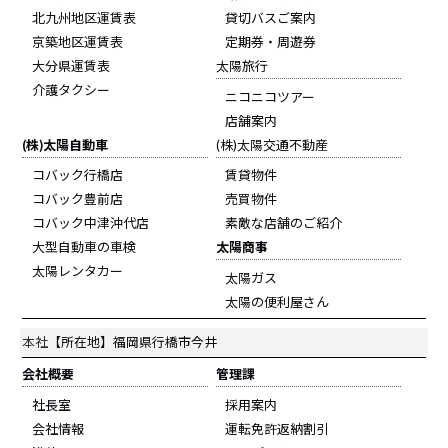
北九州地区運賃表
貸切バスご案内
京築地区運賃表
定期券・周遊券
大分県運賃表
太陽旅行
介護タクシー
ニコニコツアー
店舗案内
(株)太陽自動車
(株)太陽交通不動産
コバック行橋店
賃貸物件
コバック豊前店
売買物件
コバック中津沖代店
素敵な店舗のご紹介
大型自動車の車検
太陽商事
太陽レンタカー
太陽ガス
太陽の便利屋さん
本社
【所在地】福岡県行橋市今井
会社概要
管理課
社長室
採用案内
会社情報
運転免許返納割引