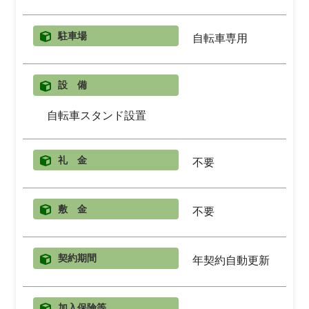
駐車場
自転車専用
設 備
自転車スタンド設置
礼 金
不要
敷 金
不要
契約期間
年契約自動更新
加入保険等