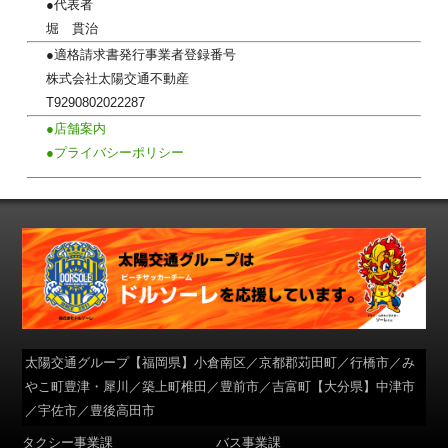
●代表者
堀 貫治
●適格請求書発行事業者登録番号
株式会社太陽交通不動産
T9290802022287
●店舗案内
●プライバシーポリシー
太陽交通グループ
【福岡県】小倉南区／京都郡苅田町／行橋市／み
やこ町豊津・犀川／築上町椎田／豊前市／吉富町【大分県】中津市
／宇佐市／豊後高田市
タクシー事業課
バス事業課