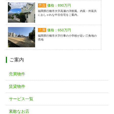
売買
価格：890万円
福岡県行橋市大字高瀬の洋館風、内装・外装共
におしゃれな中古住宅をご案内。
売買
価格：650万円
福岡県行橋市大字行事の小学校が近い三角地の
売地
ご案内
売買物件
賃貸物件
サービス一覧
素敵なお店