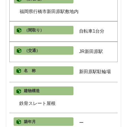
福岡県行橋市新田原駅敷地内
（間取り）
自転車1台分
（交通）
JR新田原駅
名 称
新田原駅駐輪場
建物構造
鉄骨スレート屋根
築年月
ー