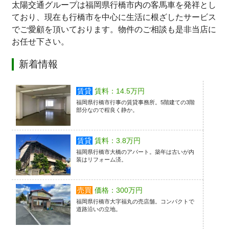
太陽交通グループは福岡県行橋市内の客馬車を発祥とし
ており、現在も行橋市を中心に生活に根ざしたサービス
でご愛顧を頂いております。物件のご相談も是非当店に
お任せ下さい。
新着情報
賃貸
賃料：14.5万円
福岡県行橋市行事の賃貸事務所。5階建ての3階
部分なので程良く静か。
賃貸
賃料：3.8万円
福岡県行橋市大橋のアパート。築年は古いが内
装はリフォーム済。
売買
価格：300万円
福岡県行橋市大字福丸の売店舗。コンパクトで
道路沿いの立地。