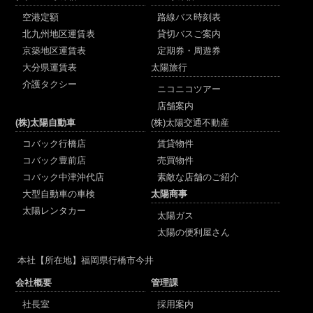
空港定額
路線バス時刻表
北九州地区運賃表
貸切バスご案内
京築地区運賃表
定期券・周遊券
大分県運賃表
太陽旅行
介護タクシー
ニコニコツアー
店舗案内
(株)太陽自動車
(株)太陽交通不動産
コバック行橋店
賃貸物件
コバック豊前店
売買物件
コバック中津沖代店
素敵な店舗のご紹介
大型自動車の車検
太陽商事
太陽レンタカー
太陽ガス
太陽の便利屋さん
本社
【所在地】福岡県行橋市今井
会社概要
管理課
社長室
採用案内