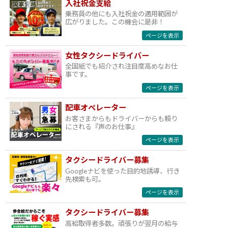
入社祝金支給
乗務員の他にも入社祝金の適用範囲が
広がりました。この機会に是非！
ページを表示
女性タクシードライバー
全国紙でも紹介され注目度高めなお仕
事です。
ページを表示
配車オペレーター
お客さまからもドライバーからも頼り
にされる『声のお仕事』
ページを表示
タクシードライバー募集
Googleナビを使った目的地誘導、行き
先検索も可。
ページを表示
タクシードライバー募集
高給取得者多数。頑張りが翌月の給与