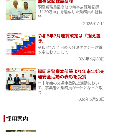
無事故記録最高峰
現役乗務員最高峰の無事故距離記録
「120万㎞」を達成した乗務員の社長
特…
2026-07-14
令和8年7月運賃改定は『据え置
き』
令和8年7月1日の大分県タクシー運賃
改定におきまして
026年6月30日
福岡県警察本部等より年末年始交
通安全活動の表彰を受賞
年末年始の交通事故防止活動におい
て、事業者と乗務員が一体となった取
り…
026年5月23日
採用案内