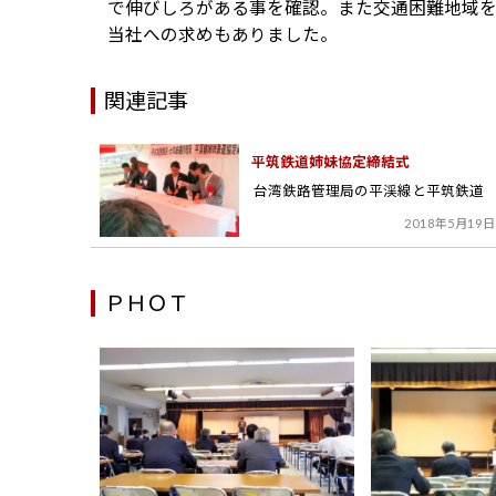
で伸びしろがある事を確認。また交通困難地域
当社への求めもありました。
関連記事
平筑鉄道姉妹協定締結式
台湾鉄路管理局の平渓線と平筑鉄道
は...
2018年5月19日
ＰＨＯＴ