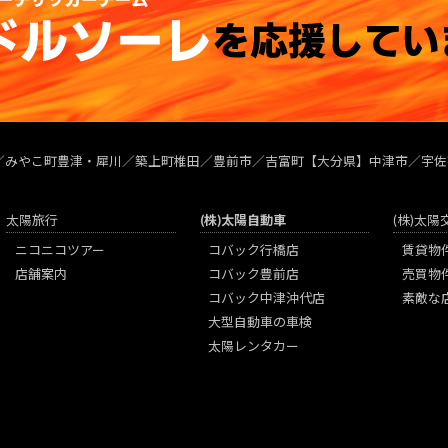
／みやこ町豊津・犀川／築上町椎田／豊前市／吉富町【大分県】中津市／宇佐
太陽旅行
(株)太陽自動車
(株)太
ニコニコツアー
コバック行橋店
賃貸物
店舗案内
コバック豊前店
売買物
コバック中津沖代店
素敵な
大型自動車の車検
太陽レンタカー