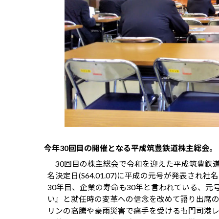
今年30回目の開催となる平成筑豊鉄道株主総会。
30回目の株主総会で令和を迎えた平成筑豊鉄
名決定日(S64.01.07)に平成の元号が発表
30年目、企業の寿命も30年と言われている、
い』と就任時の変革への信念を改めて語り出席
リンの高騰や豪雨災害で痛手を受けるも門司港レ