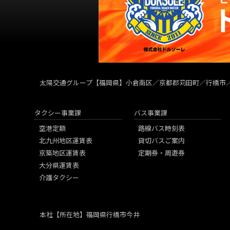
太陽交通グループ
【福岡県】小倉南区／京都郡苅田町／行橋市
タクシー事業課
バス事業課
空港定額
路線バス時刻表
北九州地区運賃表
貸切バスご案内
京築地区運賃表
定期券・周遊券
大分県運賃表
介護タクシー
本社
【所在地】福岡県行橋市今井