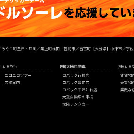
／みやこ町豊津・犀川／築上町椎田／豊前市／吉富町【大分県】中津市／宇佐
太陽旅行
(株)太陽自動車
(株)太
ニコニコツアー
コバック行橋店
賃貸物
店舗案内
コバック豊前店
売買物
コバック中津沖代店
素敵な
大型自動車の車検
太陽レンタカー