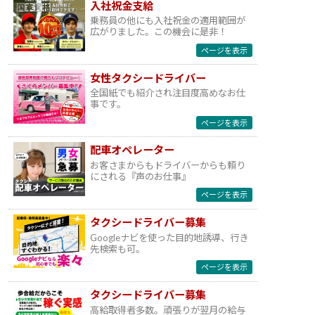
入社祝金支給
乗務員の他にも入社祝金の適用範囲が
広がりました。この機会に是非！
ページを表示
女性タクシードライバー
全国紙でも紹介され注目度高めなお仕
事です。
ページを表示
配車オペレーター
お客さまからもドライバーからも頼り
にされる『声のお仕事』
ページを表示
タクシードライバー募集
Googleナビを使った目的地誘導、行き
先検索も可。
ページを表示
タクシードライバー募集
高給取得者多数。頑張りが翌月の給与