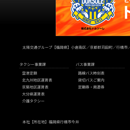
太陽交通グループ
【福岡県】小倉南区／京都郡苅田町／行橋市
タクシー事業課
バス事業課
空港定額
路線バス時刻表
北九州地区運賃表
貸切バスご案内
京築地区運賃表
定期券・周遊券
大分県運賃表
介護タクシー
本社
【所在地】福岡県行橋市今井