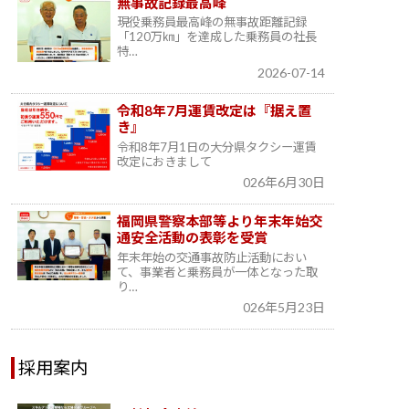
無事故記録最高峰
現役乗務員最高峰の無事故距離記録
「120万㎞」を達成した乗務員の社長
特…
2026-07-14
令和8年7月運賃改定は『据え置
き』
令和8年7月1日の大分県タクシー運賃
改定におきまして
026年6月30日
福岡県警察本部等より年末年始交
通安全活動の表彰を受賞
年末年始の交通事故防止活動におい
て、事業者と乗務員が一体となった取
り…
026年5月23日
採用案内