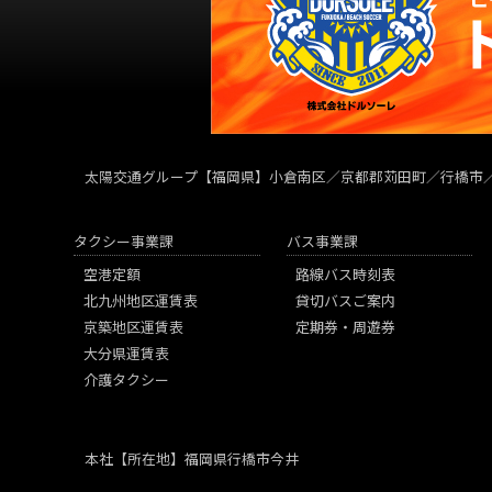
太陽交通グループ
【福岡県】小倉南区／京都郡苅田町／行橋市
タクシー事業課
バス事業課
空港定額
路線バス時刻表
北九州地区運賃表
貸切バスご案内
京築地区運賃表
定期券・周遊券
大分県運賃表
介護タクシー
本社
【所在地】福岡県行橋市今井