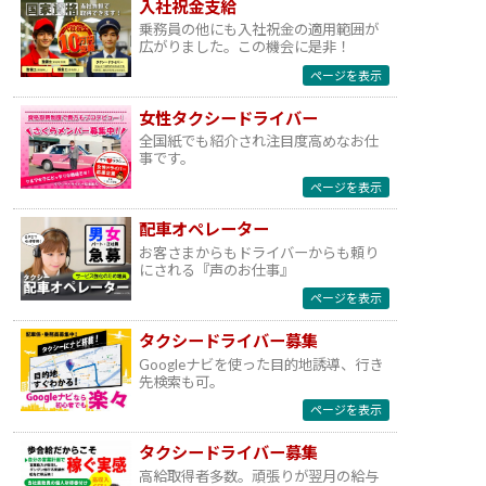
入社祝金支給
乗務員の他にも入社祝金の適用範囲が
広がりました。この機会に是非！
ページを表示
女性タクシードライバー
全国紙でも紹介され注目度高めなお仕
事です。
ページを表示
配車オペレーター
お客さまからもドライバーからも頼り
にされる『声のお仕事』
ページを表示
タクシードライバー募集
Googleナビを使った目的地誘導、行き
先検索も可。
ページを表示
タクシードライバー募集
高給取得者多数。頑張りが翌月の給与