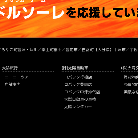
／みやこ町豊津・犀川／築上町椎田／豊前市／吉富町【大分県】中津市／宇佐
太陽旅行
(株)太陽自動車
(株)太
ニコニコツアー
コバック行橋店
賃貸物
店舗案内
コバック豊前店
売買物
コバック中津沖代店
素敵な
大型自動車の車検
太陽レンタカー