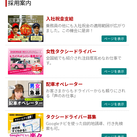
採用案内
入社祝金支給
乗務員の他にも入社祝金の適用範囲が広がり
ました。この機会に是非！
ページを表示
女性タクシードライバー
全国紙でも紹介され注目度高めなお仕事で
す。
ページを表示
配車オペレーター
お客さまからもドライバーからも頼りにされ
る『声のお仕事』
ページを表示
タクシードライバー募集
Googleナビを使った目的地誘導、行き先検
索も可。
ページを表示