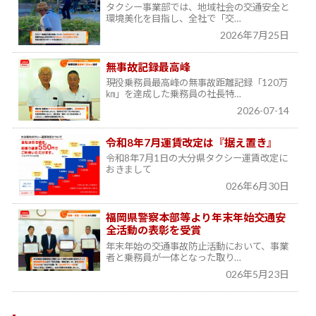
タクシー事業部では、地域社会の交通安全と
環境美化を目指し、全社で「交…
2026年7月25日
無事故記録最高峰
現役乗務員最高峰の無事故距離記録「120万
㎞」を達成した乗務員の社長特…
2026-07-14
令和8年7月運賃改定は『据え置き』
令和8年7月1日の大分県タクシー運賃改定に
おきまして
026年6月30日
福岡県警察本部等より年末年始交通安
全活動の表彰を受賞
年末年始の交通事故防止活動において、事業
者と乗務員が一体となった取り…
026年5月23日