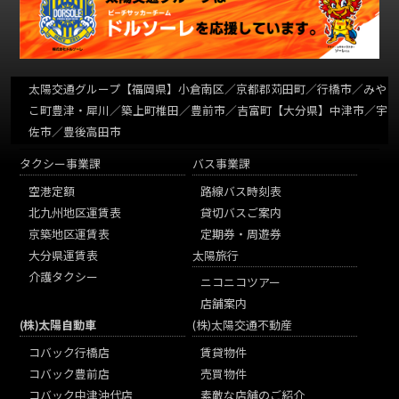
太陽交通グループ
【福岡県】小倉南区／京都郡苅田町／行橋市／みや
こ町豊津・犀川／築上町椎田／豊前市／吉富町【大分県】中津市／宇
佐市／豊後高田市
タクシー事業課
バス事業課
空港定額
路線バス時刻表
北九州地区運賃表
貸切バスご案内
京築地区運賃表
定期券・周遊券
大分県運賃表
太陽旅行
介護タクシー
ニコニコツアー
店舗案内
(株)太陽自動車
(株)太陽交通不動産
コバック行橋店
賃貸物件
コバック豊前店
売買物件
コバック中津沖代店
素敵な店舗のご紹介