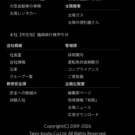
大型自動車の車検
太陽商事
太陽レンタカー
太陽ガス
太陽の便利屋さん
本社
【所在地】福岡県行橋市今井
会社概要
管理課
社長室
採用案内
会社情報
運転免許返納割引
沿革
コンプライアンス
グループ一覧
ご意見箱
教育安全課
企画広報室
安全への取組み
編集部ページ
体験入社
地域情報『旬旅』
太陽ニュース
広告ダウンロード
Copyright(C) 2009-2026
Taiyo-koutu Co.Ltd. All Rights Reserved.