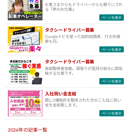
お客さまからもドライバーからも頼りにされ
る『声のお仕事』
ページを表示
タクシードライバー募集
Googleナビを使った目的地誘導、行き先検
索も可。
ページを表示
タクシードライバー募集
高給取得者多数。頑張りが翌月の給与に即反
映する仕事です。
ページを表示
入社祝い金支給
既に2種免許を取得された方のご入社に祝い
金を支給致します。
ページを表示
2026年の記事一覧