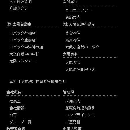
大分県運賃表
太陽旅行
介護タクシー
ニコニコツアー
店舗案内
(株)太陽自動車
(株)太陽交通不動産
コバック行橋店
賃貸物件
コバック豊前店
売買物件
コバック中津沖代店
素敵な店舗のご紹介
大型自動車の車検
太陽商事
太陽レンタカー
太陽ガス
太陽の便利屋さん
本社
【所在地】福岡県行橋市今井
会社概要
管理課
社長室
採用案内
会社情報
運転免許返納割引
沿革
コンプライアンス
グループ一覧
ご意見箱
教育安全課
企画広報室