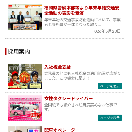
福岡県警察本部等より年末年始交通安
全活動の表彰を受賞
年末年始の交通事故防止活動において、事業
者と乗務員が一体となった取り…
026年5月23日
採用案内
入社祝金支給
乗務員の他にも入社祝金の適用範囲が広がり
ました。この機会に是非！
ページを表示
女性タクシードライバー
全国紙でも紹介され注目度高めなお仕事で
す。
ページを表示
配車オペレーター