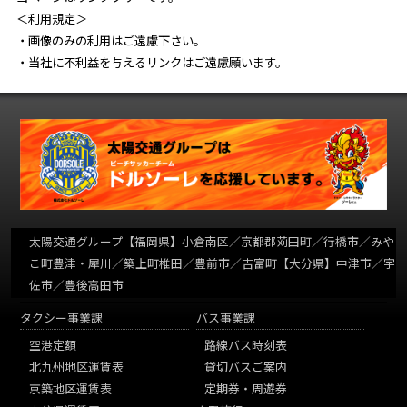
＜利用規定＞
・画像のみの利用はご遠慮下さい。
・当社に不利益を与えるリンクはご遠慮願います。
太陽交通グループ
【福岡県】小倉南区／京都郡苅田町／行橋市／みや
こ町豊津・犀川／築上町椎田／豊前市／吉富町【大分県】中津市／宇
佐市／豊後高田市
タクシー事業課
バス事業課
空港定額
路線バス時刻表
北九州地区運賃表
貸切バスご案内
京築地区運賃表
定期券・周遊券