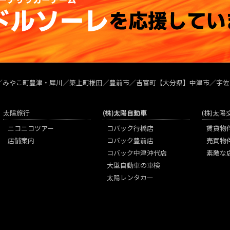
／みやこ町豊津・犀川／築上町椎田／豊前市／吉富町【大分県】中津市／宇佐
太陽旅行
(株)太陽自動車
(株)太
ニコニコツアー
コバック行橋店
賃貸物
店舗案内
コバック豊前店
売買物
コバック中津沖代店
素敵な
大型自動車の車検
太陽レンタカー