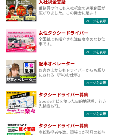
入社祝金支給
乗務員の他にも入社祝金の適用範囲が
広がりました。この機会に是非！
ページを表示
女性タクシードライバー
全国紙でも紹介され注目度高めなお仕
事です。
ページを表示
配車オペレーター
お客さまからもドライバーからも頼り
にされる『声のお仕事』
ページを表示
タクシードライバー募集
Googleナビを使った目的地誘導、行き
先検索も可。
ページを表示
タクシードライバー募集
高給取得者多数。頑張りが翌月の給与