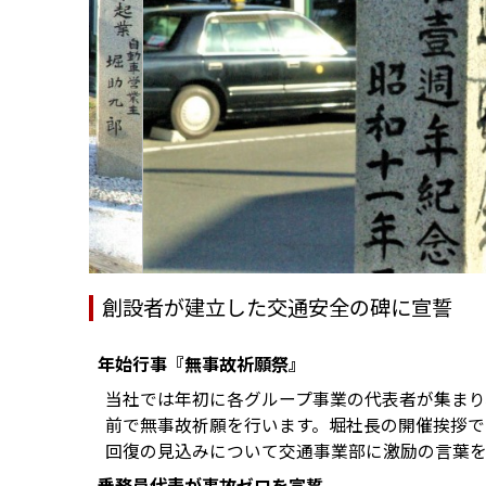
創設者が建立した交通安全の碑に宣誓
年始行事『無事故祈願祭』
当社では年初に各グループ事業の代表者が集ま
前で無事故祈願を行います。堀社長の開催挨拶
回復の見込みについて交通事業部に激励の言葉
乗務員代表が事故ゼロを宣誓