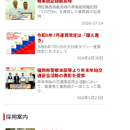
無事故記録最高峰
現役乗務員最高峰の無事故距離記録
「120万㎞」を達成した乗務員の社長
特…
2026-07-14
令和8年7月運賃改定は『据え置
き』
令和8年7月1日の大分県タクシー運賃
改定におきまして
026年6月30日
福岡県警察本部等より年末年始交
通安全活動の表彰を受賞
年末年始の交通事故防止活動におい
て、事業者と乗務員が一体となった取
り…
026年5月23日
採用案内