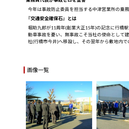
今年は事故防止委員を担当する中津営業所の乗
『交通安全確保石』とは
堀助九郎が11周年(創業大正15年)の記念に行
動車事故を憂い、無事故こそ当社の使命として建
社(行橋市今井)へ移設し、その翌年から敷地内
画像一覧