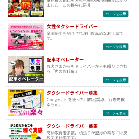
乗務員の他にも入社祝金の適用範囲が広がり
ました。この機会に是非！
ページを表示
女性タクシードライバー
全国紙でも紹介され注目度高めなお仕事で
す。
ページを表示
配車オペレーター
お客さまからもドライバーからも頼りにされ
る『声のお仕事』
ページを表示
タクシードライバー募集
Googleナビを使った目的地誘導、行き先検
索も可。
ページを表示
タクシードライバー募集
高給取得者多数。頑張りが翌月の給与に即反
映する仕事です。