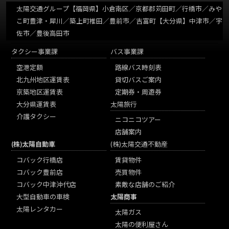
太陽交通グループ
【福岡県】小倉南区／京都郡苅田町／行橋市／みや
こ町豊津・犀川／築上町椎田／豊前市／吉富町【大分県】中津市／宇
佐市／豊後高田市
タクシー事業課
バス事業課
空港定額
路線バス時刻表
北九州地区運賃表
貸切バスご案内
京築地区運賃表
定期券・周遊券
大分県運賃表
太陽旅行
介護タクシー
ニコニコツアー
店舗案内
(株)太陽自動車
(株)太陽交通不動産
コバック行橋店
賃貸物件
コバック豊前店
売買物件
コバック中津沖代店
素敵な店舗のご紹介
大型自動車の車検
太陽商事
太陽レンタカー
太陽ガス
太陽の便利屋さん