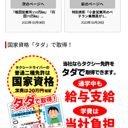
次のページへ
前のページへ
『椎田営業所110万㎞』『苅
特別表彰『小倉営業所のベ
田70万㎞』…
テラン乗務員が1…
2023年03月08日
2023年02月28日
国家資格「タダ」で取得！