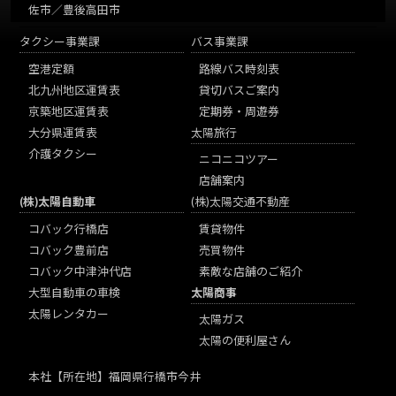
佐市／豊後高田市
タクシー事業課
バス事業課
空港定額
路線バス時刻表
北九州地区運賃表
貸切バスご案内
京築地区運賃表
定期券・周遊券
大分県運賃表
太陽旅行
介護タクシー
ニコニコツアー
店舗案内
(株)太陽自動車
(株)太陽交通不動産
コバック行橋店
賃貸物件
コバック豊前店
売買物件
コバック中津沖代店
素敵な店舗のご紹介
大型自動車の車検
太陽商事
太陽レンタカー
太陽ガス
太陽の便利屋さん
本社
【所在地】福岡県行橋市今井