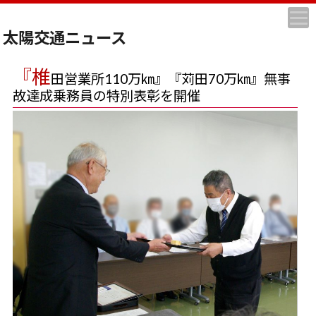
太陽交通ニュース
『椎
田営業所110万㎞』『苅田70万㎞』無事
故達成乗務員の特別表彰を開催