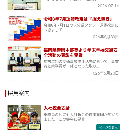
2026-07-14
令和8年7月運賃改定は『据え置き』
令和8年7月1日の大分県タクシー運賃改定に
おきまして
026年6月30日
福岡県警察本部等より年末年始交通安
全活動の表彰を受賞
年末年始の交通事故防止活動において、事業
者と乗務員が一体となった取り…
026年5月23日
採用案内
入社祝金支給
乗務員の他にも入社祝金の適用範囲が広がり
ました。この機会に是非！
ページを表示