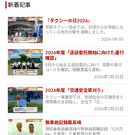
新着記事
『タクシーの日2026』
京築タクシー協会では、日頃からお世話にな
っている地元の駅を清掃しました。
2026-08-05
2026年度「送迎委託開始に向けた運行
確認」
8月から始まる送迎委託に向け、実際の運行
コースを確認。経験豊富な運転…
2026年7月31日
2026年度「交通安全草刈り」
タクシー事業部では、地域社会の交通安全と
環境美化を目指し、全社で「交…
2026年7月25日
無事故記録最高峰
現役乗務員最高峰の無事故距離記録「120万
㎞」を達成した乗務員の社長特…