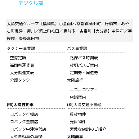
デジタル部
太陽交通グループ
【福岡県】小倉南区/京都郡苅田町／行橋市／みや
こ町豊津・犀川／築上町椎田／豊前市／吉富町【大分県】中津市／宇
佐市／豊後高田市
タクシー事業課
バス事業課
空港定額
路線バス時刻表
福岡県運賃表
貸切バスご案内
大分県運賃表
定期券・周遊券
介護タクシー
太陽旅行
ニコニコツアー
店舗案内
(株)太陽自動車
(株)太陽交通不動産
コバック行橋店
賃貸物件
コバック豊前店
売買物件
コバック中津沖代店
素敵な店舗のご紹介
大型自動車の車検
太陽商事