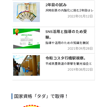
2年目の試み
JR時刻表の内製化に挑む2年目はレ
2022年01月12日
トロ感をデザイン。
SNS活用と指導のため受
験。
指導や活用のための知識を腕試
2021年09月28日
し！LINEの認定試験に挑戦。
令和コスタ行橋駅視察。
平成筑豊鉄道の新駅を観光協会と
2019年08月22日
して視察しました。
国家資格「タダ」で取得！