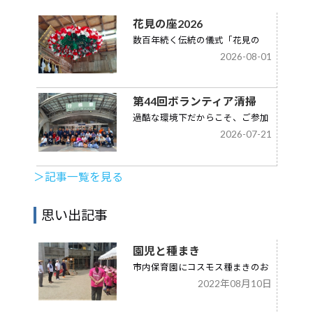
花見の座2026
数百年続く伝統の儀式「花見の
2026-08-01
座」に出席し。神のご加護を頂戴
いたしました。
第44回ボランティア清掃
過酷な環境下だからこそ、ご参加
2026-07-21
された皆様の強い想いと逞しさが
際立つ素…
＞記事一覧を見る
思い出記事
園児と種まき
市内保育園にコスモス種まきのお
2022年08月10日
手伝いに行きました。