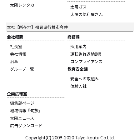
太陽レンタカー
太陽ガス
太陽の便利屋さん
本社
【所在地】福岡県行橋市今井
会社概要
総務課
社長室
採用案内
会社情報
運転免許返納割引
沿革
コンプライアンス
グループ一覧
教育安全課
安全への取組み
体験入社
企画広報室
編集部ページ
地域情報『旬旅』
太陽ニュース
広告ダウンロード
Copyright(C) 2009-2020 Taiyo-koutu Co.Ltd.