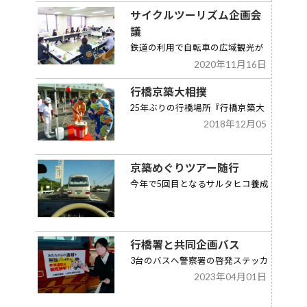
サイクルツーリズム企画会
議
鉄道の利用で自転車の広域観光が
2020年11月16日
可能になる企画。
行橋京築大相撲
25年ぶりの行橋場所『行橋京築大
2018年12月05
相撲』が開催されました。
京築めぐりツアー随行
今年で5回目となるサルタヒコ養成
塾が企画したツアーに随行。
行橋署と共同企画バス
3台のバスへ警察署の啓発ステッカ
2023年04月01日
ーを貼りました。