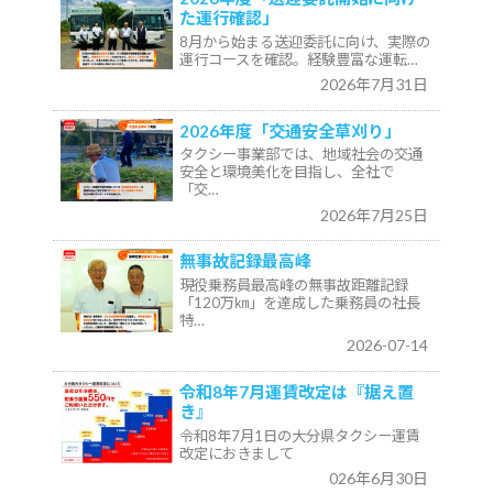
た運行確認」
8月から始まる送迎委託に向け、実際の
運行コースを確認。経験豊富な運転…
2026年7月31日
2026年度「交通安全草刈り」
タクシー事業部では、地域社会の交通
安全と環境美化を目指し、全社で
「交…
2026年7月25日
無事故記録最高峰
現役乗務員最高峰の無事故距離記録
「120万㎞」を達成した乗務員の社長
特…
2026-07-14
令和8年7月運賃改定は『据え置
き』
令和8年7月1日の大分県タクシー運賃
改定におきまして
026年6月30日