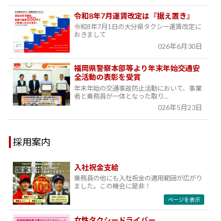
令和8年7月運賃改定は『据え置き』
令和8年7月1日の大分県タクシー運賃改定に
おきまして
026年6月30日
福岡県警察本部等より年末年始交通安
全活動の表彰を受賞
年末年始の交通事故防止活動において、事業
者と乗務員が一体となった取り…
026年5月23日
採用案内
入社祝金支給
乗務員の他にも入社祝金の適用範囲が広がり
ました。この機会に是非！
ページを表示
女性タクシードライバー