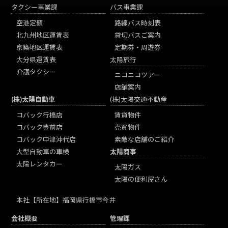
タクシー事業課
バス事業課
空港定額
路線バス時刻表
北九州地区運賃表
貸切バスご案内
京築地区運賃表
定期券・周遊券
大分県運賃表
太陽旅行
介護タクシー
ニコニコツアー
店舗案内
(株)太陽自動車
(株)太陽交通不動産
コバック行橋店
賃貸物件
コバック豊前店
売買物件
コバック中津沖代店
素敵な店舗のご紹介
大型自動車の車検
太陽商事
太陽レンタカー
太陽ガス
太陽の便利屋さん
本社
【所在地】福岡県行橋市今井
会社概要
管理課