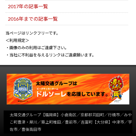
2017年の記事一覧
2016年までの記事一覧
当ページはリンクフリーです。
＜利用規定＞
・画像のみの利用はご遠慮下さい。
・当社に不利益を与えるリンクはご遠慮願います。
太陽交通グループ
【福岡県】小倉南区／京都郡苅田町／行橋市／みや
こ町豊津・犀川／築上町椎田／豊前市／吉富町【大分県】中津市／宇
佐市／豊後高田市