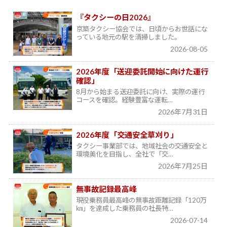
『タクシーの日2026』
京築タクシー協会では、日頃からお世話にな
っている地元の駅を清掃しました。
2026-08-05
2026年度「送迎委託開始に向けた運行
確認」
8月から始まる送迎委託に向け、実際の運行
コースを確認。経験豊富な運転…
2026年7月31日
2026年度「交通安全草刈り」
タクシー事業部では、地域社会の交通安全と
環境美化を目指し、全社で「交…
2026年7月25日
無事故記録最高峰
現役乗務員最高峰の無事故距離記録「120万
㎞」を達成した乗務員の社長特…
2026-07-14