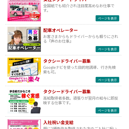
全国紙でも紹介され注目度高めなお仕事で
す。
ページを表示
配車オペレーター
お客さまからもドライバーからも頼りにされ
る『声のお仕事』
ページを表示
タクシードライバー募集
Googleナビを使った目的地誘導、行き先検
索も可。
ページを表示
タクシードライバー募集
高給取得者多数。頑張りが翌月の給与に即反
映する仕事です。
ページを表示
入社祝い金支給
既に2種免許を取得された方のご入社に祝い