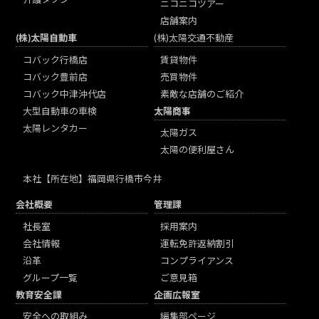
ニコニコツアー
店舗案内
(株)太陽自動車
(株)太陽交通不動産
コバック行橋店
賃貸物件
コバック豊前店
売買物件
コバック中津沖代店
素敵な店舗のご紹介
大型自動車の車検
太陽商事
太陽レンタカー
太陽ガス
太陽の便利屋さん
本社
【所在地】福岡県行橋市今井
会社概要
管理課
社長室
採用案内
会社情報
運転免許返納割引
沿革
コンプライアンス
グループ一覧
ご意見箱
教育安全課
企画広報室
安全への取組み
編集部ページ