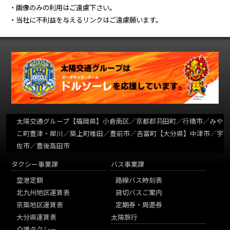
・画像のみの利用はご遠慮下さい。
・当社に不利益を与えるリンクはご遠慮願います。
太陽交通グループ
【福岡県】小倉南区／京都郡苅田町／行橋市／みや
こ町豊津・犀川／築上町椎田／豊前市／吉富町【大分県】中津市／宇
佐市／豊後高田市
タクシー事業課
バス事業課
空港定額
路線バス時刻表
北九州地区運賃表
貸切バスご案内
京築地区運賃表
定期券・周遊券
大分県運賃表
太陽旅行
介護タクシー