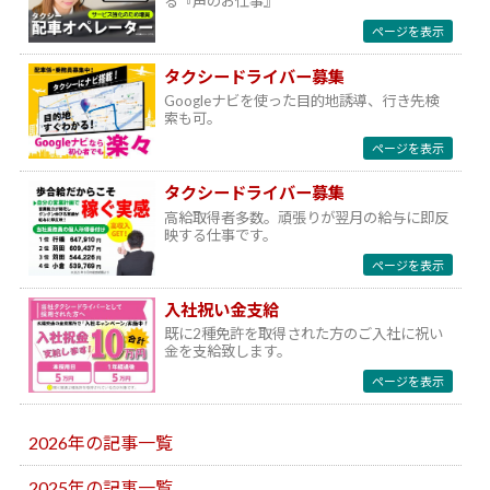
る『声のお仕事』
ページを表示
タクシードライバー募集
Googleナビを使った目的地誘導、行き先検
索も可。
ページを表示
タクシードライバー募集
高給取得者多数。頑張りが翌月の給与に即反
映する仕事です。
ページを表示
入社祝い金支給
既に2種免許を取得された方のご入社に祝い
金を支給致します。
ページを表示
2026年の記事一覧
2025年の記事一覧