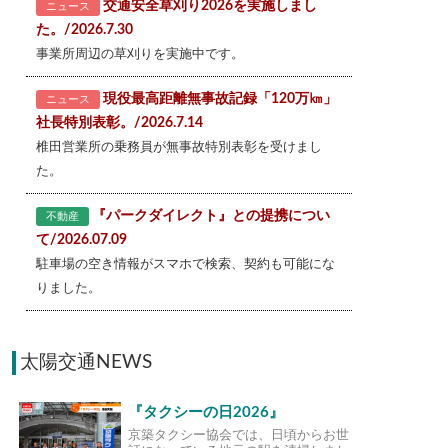
交通安全草刈り2026を実施しまし
ニュース
た。/2026.7.30
事業所周辺の草刈りを実施中です。
現役最高距離無事故記録「120万㎞」
ニュース
社長特別表彰。/2026.7.14
椎田営業所の乗務員が無事故特別表彰を受けまし
た。
『パークダイレクト』との提携につい
不動産
て/2026.07.09
駐車場の空き情報がスマホで検索、契約も可能にな
りました。
太陽交通NEWS
『タクシーの日2026』
京築タクシー協会では、日頃からお世