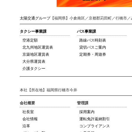
太陽交通グループ
【福岡県】小倉南区／京都郡苅田町／行橋市／
タクシー事業課
バス事業課
空港定額
路線バス時刻表
北九州地区運賃表
貸切バスご案内
京築地区運賃表
定期券・周遊券
大分県運賃表
介護タクシー
本社
【所在地】福岡県行橋市今井
会社概要
管理課
社長室
採用案内
会社情報
運転免許返納割引
沿革
コンプライアンス