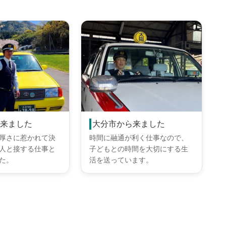
ら来ました
大分市から来ました
厚さに惹かれて決
時間に融通が利く仕事なので、
人と接する仕事と
子どもとの時間を大切にする生
た。
活を送っています。