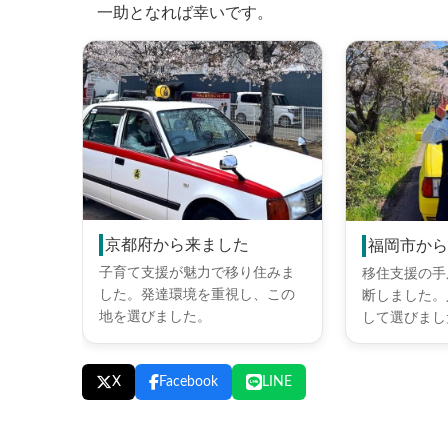
一助となれば幸いです。
京都府から来ました
福岡市か
子育て支援が魅力で移り住みま
移住支援の手
した。発達環境を重視し、この
断しました。
地を選びました。
して選びまし
X
Facebook
LINE