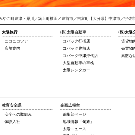
みやこ町豊津・犀川／築上町椎田／豊前市／吉富町【大分県】中津市／宇佐
太陽旅行
(株)太陽自動車
(株)太
ニコニコツアー
コバック行橋店
賃貸物
店舗案内
コバック豊前店
売買物
コバック中津沖代店
素敵な
大型自動車の車検
太陽レンタカー
教育安全課
企画広報室
安全への取組み
編集部ページ
体験入社
地域情報『旬旅』
太陽ニュース