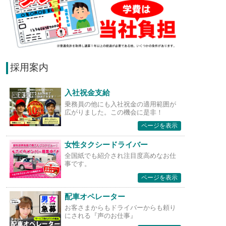
採用案内
入社祝金支給
乗務員の他にも入社祝金の適用範囲が
広がりました。この機会に是非！
ページを表示
女性タクシードライバー
全国紙でも紹介され注目度高めなお仕
事です。
ページを表示
配車オペレーター
お客さまからもドライバーからも頼り
にされる『声のお仕事』