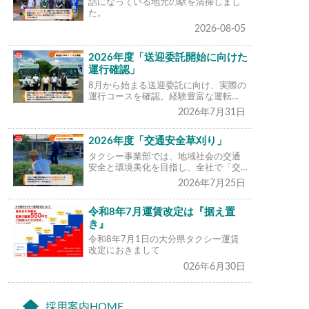
話になっている地元の駅を清掃しまし
た。
2026-08-05
2026年度「送迎委託開始に向けた
運行確認」
8月から始まる送迎委託に向け、実際の
運行コースを確認。経験豊富な運転…
2026年7月31日
2026年度「交通安全草刈り」
タクシー事業部では、地域社会の交通
安全と環境美化を目指し、全社で「交…
2026年7月25日
令和8年7月運賃改定は『据え置
き』
令和8年7月1日の大分県タクシー運賃
改定におきまして
026年6月30日
採用案内HOME