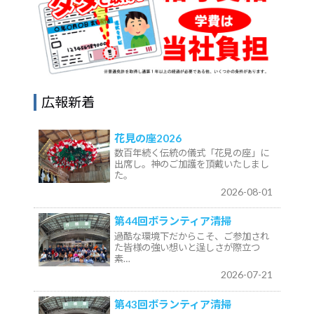
広報新着
花見の座2026
数百年続く伝統の儀式「花見の座」に
出席し。神のご加護を頂戴いたしまし
た。
2026-08-01
第44回ボランティア清掃
過酷な環境下だからこそ、ご参加され
た皆様の強い想いと逞しさが際立つ
素…
2026-07-21
第43回ボランティア清掃