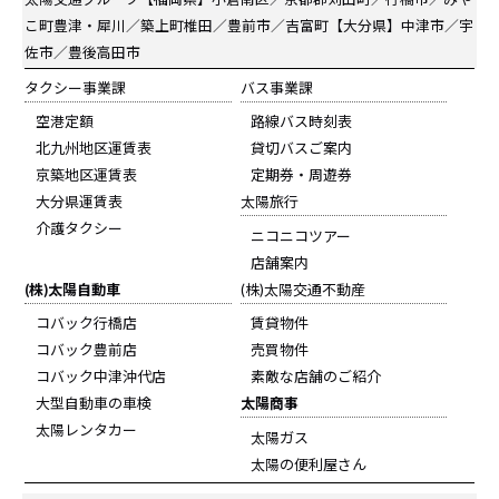
こ町豊津・犀川／築上町椎田／豊前市／吉富町【大分県】中津市／宇
佐市／豊後高田市
タクシー事業課
バス事業課
空港定額
路線バス時刻表
北九州地区運賃表
貸切バスご案内
京築地区運賃表
定期券・周遊券
大分県運賃表
太陽旅行
介護タクシー
ニコニコツアー
店舗案内
(株)太陽自動車
(株)太陽交通不動産
コバック行橋店
賃貸物件
コバック豊前店
売買物件
コバック中津沖代店
素敵な店舗のご紹介
大型自動車の車検
太陽商事
太陽レンタカー
太陽ガス
太陽の便利屋さん