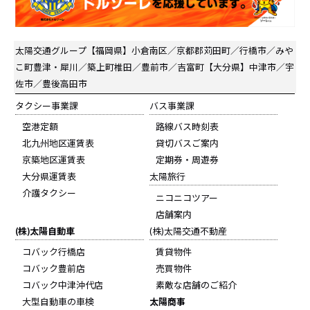
太陽交通グループ
【福岡県】小倉南区／京都郡苅田町／行橋市／みや
こ町豊津・犀川／築上町椎田／豊前市／吉富町【大分県】中津市／宇
佐市／豊後高田市
タクシー事業課
バス事業課
空港定額
路線バス時刻表
北九州地区運賃表
貸切バスご案内
京築地区運賃表
定期券・周遊券
大分県運賃表
太陽旅行
介護タクシー
ニコニコツアー
店舗案内
(株)太陽自動車
(株)太陽交通不動産
コバック行橋店
賃貸物件
コバック豊前店
売買物件
コバック中津沖代店
素敵な店舗のご紹介
大型自動車の車検
太陽商事