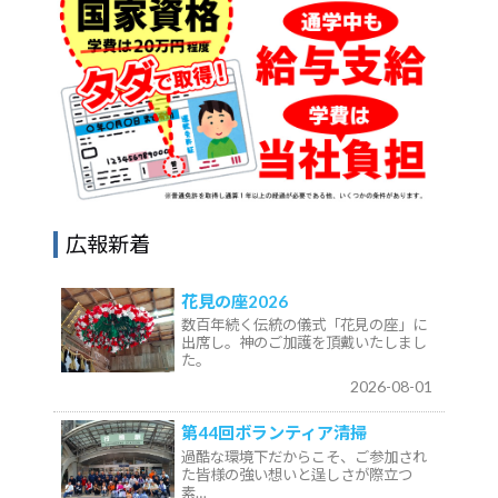
広報新着
花見の座2026
数百年続く伝統の儀式「花見の座」に
出席し。神のご加護を頂戴いたしまし
た。
2026-08-01
第44回ボランティア清掃
過酷な環境下だからこそ、ご参加され
た皆様の強い想いと逞しさが際立つ
素…