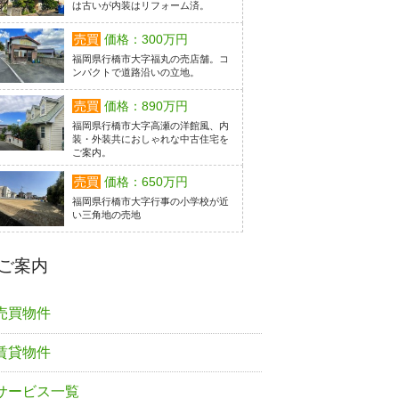
は古いが内装はリフォーム済。
売買
価格：300万円
福岡県行橋市大字福丸の売店舗。コ
ンパクトで道路沿いの立地。
売買
価格：890万円
福岡県行橋市大字高瀬の洋館風、内
装・外装共におしゃれな中古住宅を
ご案内。
売買
価格：650万円
福岡県行橋市大字行事の小学校が近
い三角地の売地
ご案内
売買物件
賃貸物件
サービス一覧