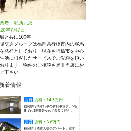
業者 堀助九郎
920年7月7日
域と共に100年
陽交通グループは福岡県行橋市内の客馬
を発祥としており、現在も行橋市を中心
生活に根ざしたサービスでご愛顧を頂い
おります。物件のご相談も是非当店にお
せ下さい。
新着情報
賃貸
賃料：14.5万円
福岡県行橋市行事の賃貸事務所。5階
建ての3階部分なので程良く静か。
賃貸
賃料：3.8万円
福岡県行橋市大橋のアパート。築年