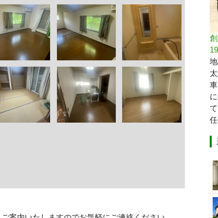
創
1
地
太
車
に
て
任
。ご案内いたしますのでお気軽にご連絡ください。