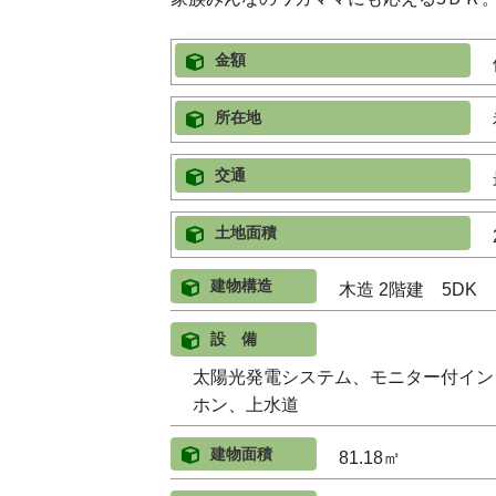
金額
所在地
交通
土地面積
建物構造
木造 2階建 5DK
設 備
太陽光発電システム、モニター付イン
ホン、上水道
建物面積
81.18㎡