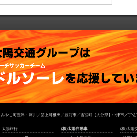
／みやこ町豊津・犀川／築上町椎田／豊前市／吉富町【大分県】中津市／宇佐
太陽旅行
(株)太陽自動車
(株)太