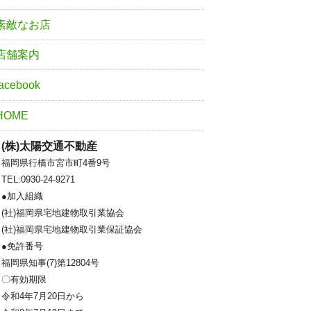
素敵なお店
店舗案内
facebook
HOME
(株)太陽交通不動産
福岡県行橋市宮市町4番9号
TEL:0930-24-9271
●加入組織
(社)福岡県宅地建物取引業協会
(社)福岡県宅地建物取引業保証協会
●免許番号
福岡県知事(7)第12804号
〇有効期限
令和4年7月20日から