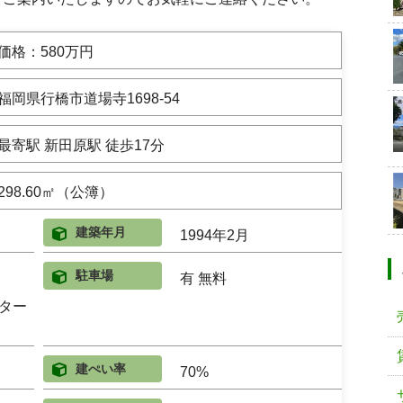
価格：580万円
福岡県行橋市道場寺1698-54
最寄駅 新田原駅
徒歩17分
298.60㎡（公簿）
建築年月
1994年2月
駐車場
有 無料
ター
建ぺい率
70%