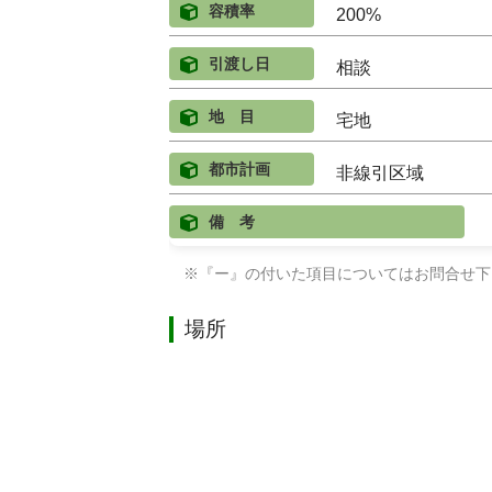
容積率
200%
引渡し日
相談
地 目
宅地
都市計画
非線引区域
備 考
※『ー』の付いた項目についてはお問合せ下
場所