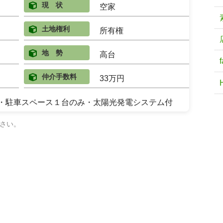
現 状
空家
土地権利
所有権
地 勢
高台
仲介手数料
33万円
・駐車スペース１台のみ・太陽光発電システム付
さい。