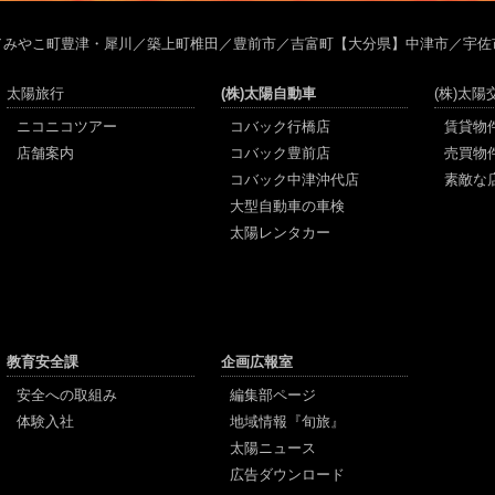
／みやこ町豊津・犀川／築上町椎田／豊前市／吉富町【大分県】中津市／宇佐
太陽旅行
(株)太陽自動車
(株)太
ニコニコツアー
コバック行橋店
賃貸物
店舗案内
コバック豊前店
売買物
コバック中津沖代店
素敵な
大型自動車の車検
太陽レンタカー
教育安全課
企画広報室
安全への取組み
編集部ページ
体験入社
地域情報『旬旅』
太陽ニュース
広告ダウンロード