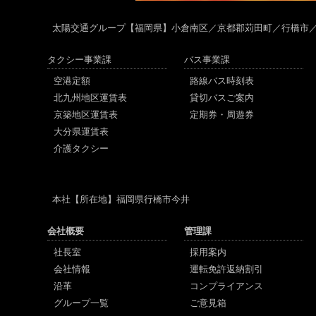
太陽交通グループ
【福岡県】小倉南区／京都郡苅田町／行橋市
タクシー事業課
バス事業課
空港定額
路線バス時刻表
北九州地区運賃表
貸切バスご案内
京築地区運賃表
定期券・周遊券
大分県運賃表
介護タクシー
本社
【所在地】福岡県行橋市今井
会社概要
管理課
社長室
採用案内
会社情報
運転免許返納割引
沿革
コンプライアンス
グループ一覧
ご意見箱