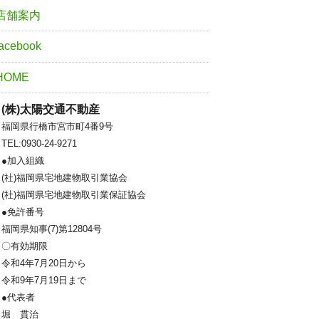
店舗案内
facebook
HOME
(株)太陽交通不動産
福岡県行橋市宮市町4番9号
TEL:0930-24-9271
●加入組織
(社)福岡県宅地建物取引業協会
(社)福岡県宅地建物取引業保証協会
●免許番号
福岡県知事(7)第12804号
〇有効期限
令和4年7月20日から
令和9年7月19日まで
●代表者
堀 貫治