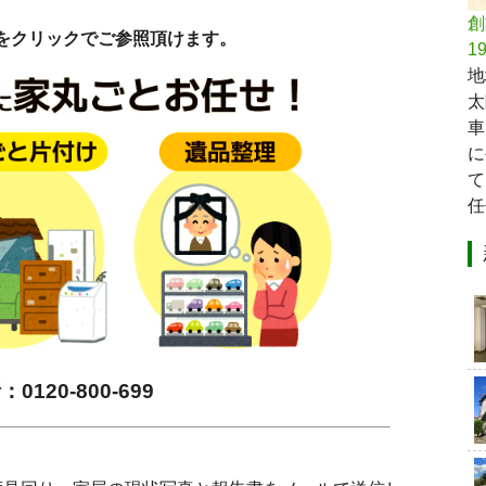
創
をクリックでご参照頂けます。
1
地
太
車
に
て
任
0120-800-699