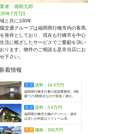
業者 堀助九郎
920年7月7日
域と共に100年
陽交通グループは福岡県行橋市内の客馬
を発祥としており、現在も行橋市を中心
生活に根ざしたサービスでご愛顧を頂い
おります。物件のご相談も是非当店にお
せ下さい。
新着情報
賃貸
賃料：14.5万円
福岡県行橋市行事の賃貸事務所。5階
建ての3階部分なので程良く静か。
賃貸
賃料：3.8万円
福岡県行橋市大橋のアパート。築年
は古いが内装はリフォーム済。
売買
価格：300万円