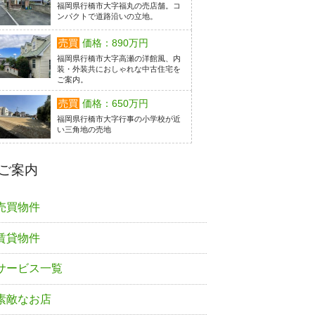
福岡県行橋市大字福丸の売店舗。コ
ンパクトで道路沿いの立地。
売買
価格：890万円
福岡県行橋市大字高瀬の洋館風、内
装・外装共におしゃれな中古住宅を
ご案内。
売買
価格：650万円
福岡県行橋市大字行事の小学校が近
い三角地の売地
ご案内
売買物件
賃貸物件
サービス一覧
素敵なお店