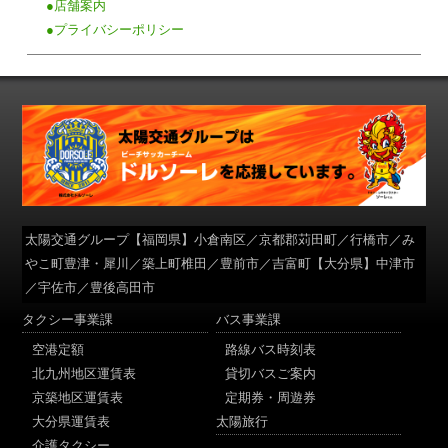
●店舗案内
●プライバシーポリシー
太陽交通グループ
【福岡県】小倉南区／京都郡苅田町／行橋市／み
やこ町豊津・犀川／築上町椎田／豊前市／吉富町【大分県】中津市
／宇佐市／豊後高田市
タクシー事業課
バス事業課
空港定額
路線バス時刻表
北九州地区運賃表
貸切バスご案内
京築地区運賃表
定期券・周遊券
大分県運賃表
太陽旅行
介護タクシー