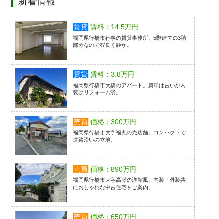
新着情報
賃貸
賃料：14.5万円
福岡県行橋市行事の賃貸事務所。5階建ての3階
部分なので程良く静か。
賃貸
賃料：3.8万円
福岡県行橋市大橋のアパート。築年は古いが内
装はリフォーム済。
売買
価格：300万円
福岡県行橋市大字福丸の売店舗。コンパクトで
道路沿いの立地。
売買
価格：890万円
福岡県行橋市大字高瀬の洋館風、内装・外装共
におしゃれな中古住宅をご案内。
売買
価格：650万円