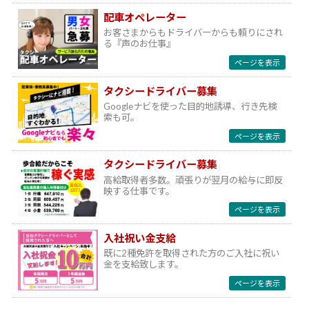
配車オペレーター
お客さまからもドライバーからも頼りにされ
る『声のお仕事』
ページを表示
タクシードライバー募集
Googleナビを使った目的地誘導、行き先検
索も可。
ページを表示
タクシードライバー募集
高給取得者多数。頑張りが翌月の給与に即反
映する仕事です。
ページを表示
入社祝い金支給
既に2種免許を取得された方のご入社に祝い
金を支給致します。
ページを表示