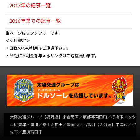
2017年の記事一覧
2016年までの記事一覧
当ページはリンクフリーです。
＜利用規定＞
・画像のみの利用はご遠慮下さい。
・当社に不利益を与えるリンクはご遠慮願います。
太陽交通グループ
【福岡県】小倉南区／京都郡苅田町／行橋市／みや
こ町豊津・犀川／築上町椎田／豊前市／吉富町【大分県】中津市／宇
佐市／豊後高田市