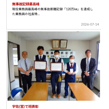
無事故記録最高峰
現役乗務員最高峰の無事故距離記録「120万㎞」を達成し
た乗務員の社長特…
2026-07-14
宇佐(営)で班表彰