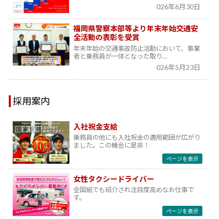
026年6月30日
福岡県警察本部等より年末年始交通安
全活動の表彰を受賞
年末年始の交通事故防止活動において、事業
者と乗務員が一体となった取り…
026年5月23日
採用案内
入社祝金支給
乗務員の他にも入社祝金の適用範囲が広がり
ました。この機会に是非！
ページを表示
女性タクシードライバー
全国紙でも紹介され注目度高めなお仕事で
す。
ページを表示