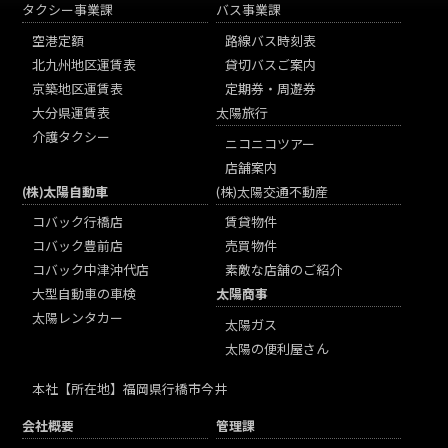
タクシー事業課
バス事業課
空港定額
路線バス時刻表
北九州地区運賃表
貸切バスご案内
京築地区運賃表
定期券・周遊券
大分県運賃表
太陽旅行
介護タクシー
ニコニコツアー
店舗案内
(株)太陽自動車
(株)太陽交通不動産
コバック行橋店
賃貸物件
コバック豊前店
売買物件
コバック中津沖代店
素敵な店舗のご紹介
大型自動車の車検
太陽商事
太陽レンタカー
太陽ガス
太陽の便利屋さん
本社
【所在地】福岡県行橋市今井
会社概要
管理課